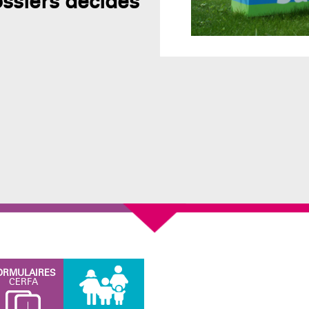
ssiers décidés
ORMULAIRES
CERFA